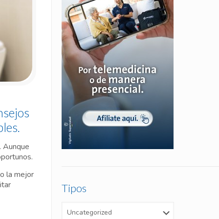
nsejos
les.
s. Aunque
oportunos.
o la mejor
itar
Tipos