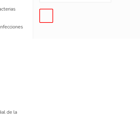
acterias
infecciones
al de la